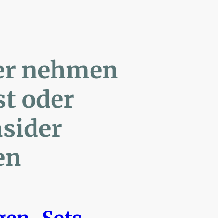
ler nehmen
Post oder
- Insider
en