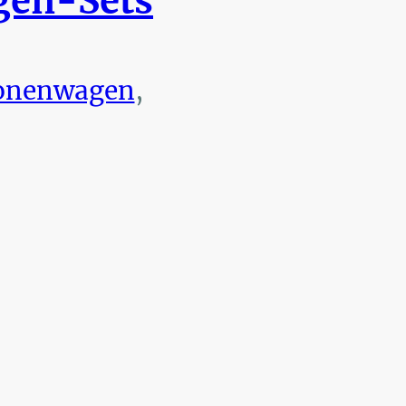
en-Sets
onenwagen
,