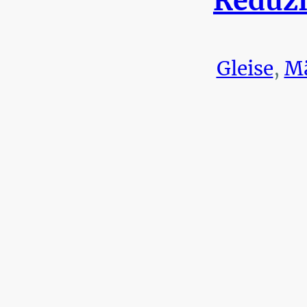
Reduzi
Gleise
,
Mä