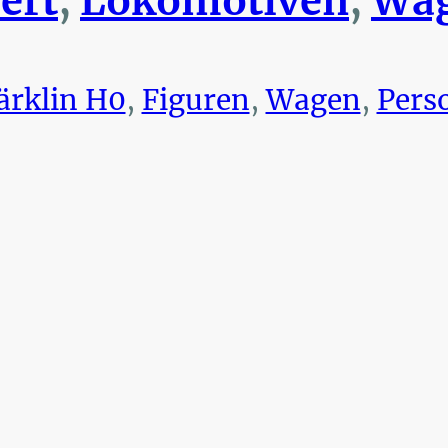
ert
,
Lokomotiven
,
Wag
rklin H0
,
Figuren
,
Wagen
,
Pers