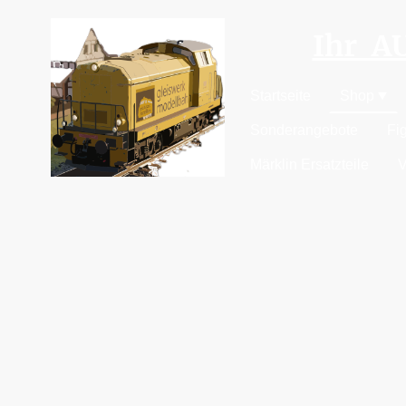
Ihr 
Startseite
Shop
Sonderangebote
Fi
Märklin Ersatzteile
V