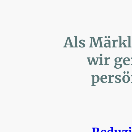
Als Märk
wir ger
persönl