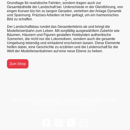
Grundlage für realistische Fahrten, sondern tragen auch zur
Gesamtästhetik der Landschaft bei. Unterschiede in der Gleisführung, von
engen Kurven bis hin zu langen Geraden, verleihen der Anlage Dynamik
und Spannung. Präzises Arbeiten ist hier gefragt, um ein harmonisches
Bild zu schaffen.
Der Landschaftsbau rundet das Gesamterlebnis ab und bringt die
Modelleisenbahn zum Leben. Mit sorgfältig ausgewähltem Zubehör wie
Bäumen, Häusern und Figuren gestalten Hobbyisten authentische
Szenerien, die nicht nur die Lokomotiven, sondern auch die gesamte
Umgebung lebendig und einladend erscheinen lassen. Diese Elemente
helfen dabei, eine Geschichte zu erzählen und die Leidenschaft für die
Welt der Modelleisenbahnen auf eine neue Ebene zu heben.
Zum Shop
IMPRESSUM
/
DATENSCHUTZ
/
WIDERRUFSBELEHRUNG
/
AGB
/
VERSANDINFORMATIONEN
/
WIDERRUF/
©Urheberrecht. Alle Rechte vorbehalten.