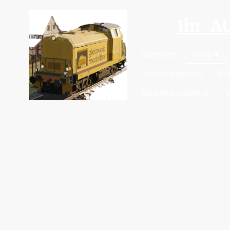
Ihr 
Startseite
Shop
Sonderangebote
Fi
Märklin Ersatzteile
V