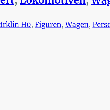
ert
,
Lokomotiven
,
Wag
rklin H0
,
Figuren
,
Wagen
,
Pers