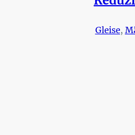
Reduzi
Gleise
,
Mä