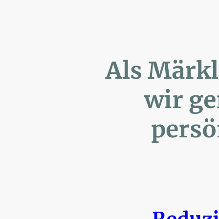
Als Märk
wir ger
persönl