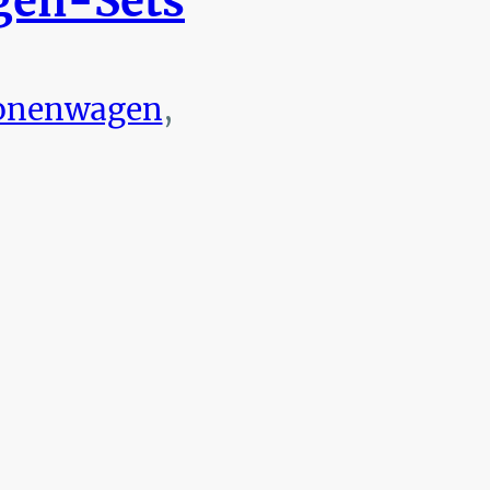
en-Sets
onenwagen
,