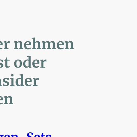
ler nehmen
Post oder
- Insider
en