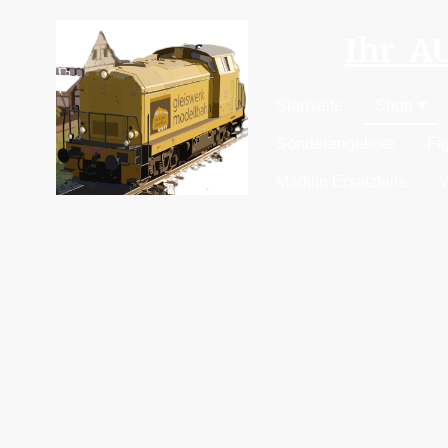
Ihr 
Startseite
Shop
Sonderangebote
Fi
Märklin Ersatzteile
V