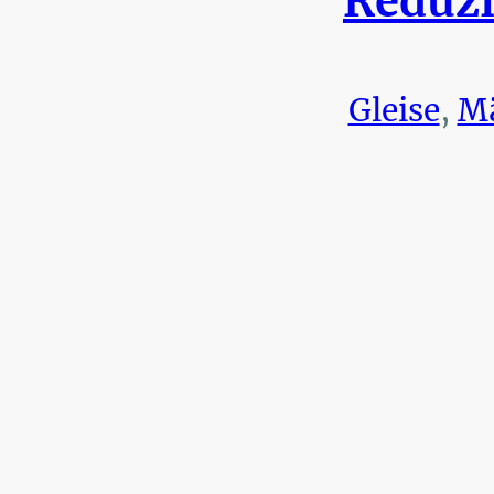
Reduzi
Gleise
,
Mä