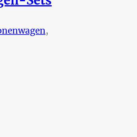
en-Sets
onenwagen
,