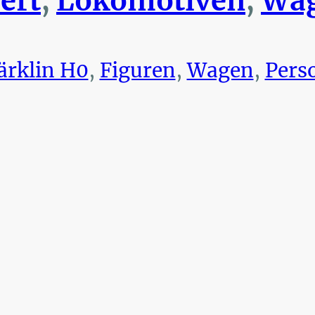
ert
,
Lokomotiven
,
Wag
rklin H0
,
Figuren
,
Wagen
,
Pers