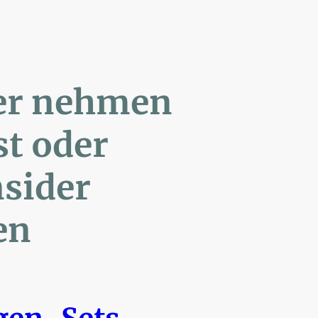
ler nehmen
Post oder
- Insider
en