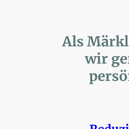
Als Märk
wir ger
persönl