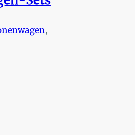
en-Sets
onenwagen
,