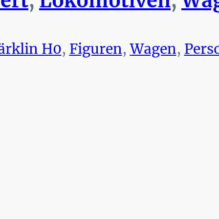
ert
,
Lokomotiven
,
Wag
rklin H0
,
Figuren
,
Wagen
,
Pers