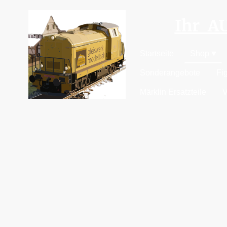
Ihr 
Startseite
Shop
Sonderangebote
Fi
Märklin Ersatzteile
V