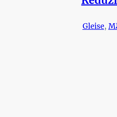
Reduzi
Gleise
,
Mä