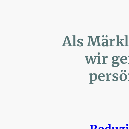
Als Märk
wir ger
persönl