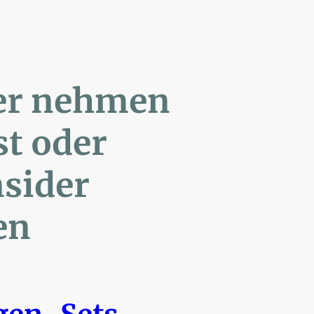
ler nehmen
Post oder
- Insider
en