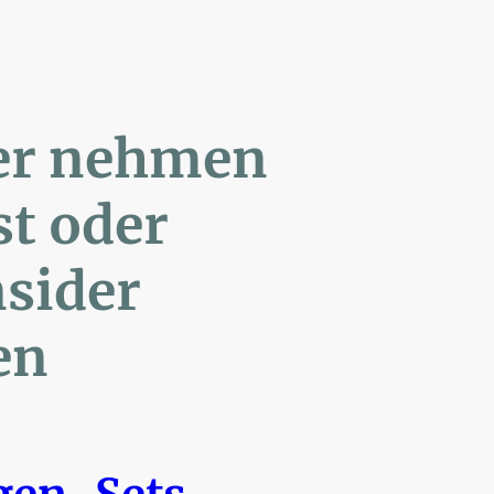
ler nehmen
Post oder
- Insider
en