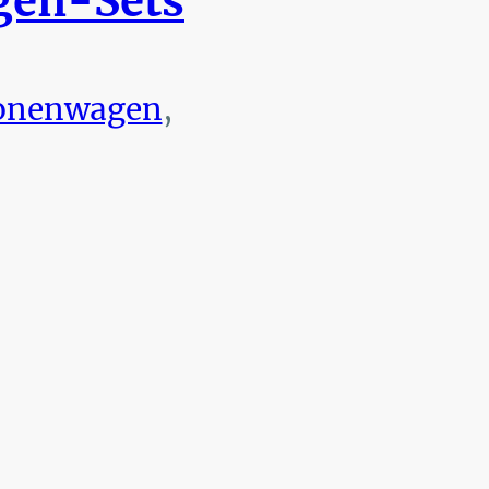
en-Sets
onenwagen
,