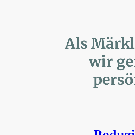
Als Märk
wir ger
persönl