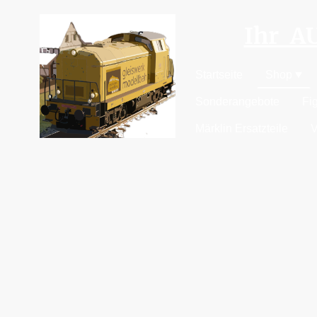
Ihr 
Startseite
Shop
Sonderangebote
Fi
Märklin Ersatzteile
V