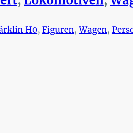
ert
,
Lokomotiven
,
Wag
rklin H0
,
Figuren
,
Wagen
,
Pers