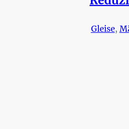
Reduzi
Gleise
,
Mä