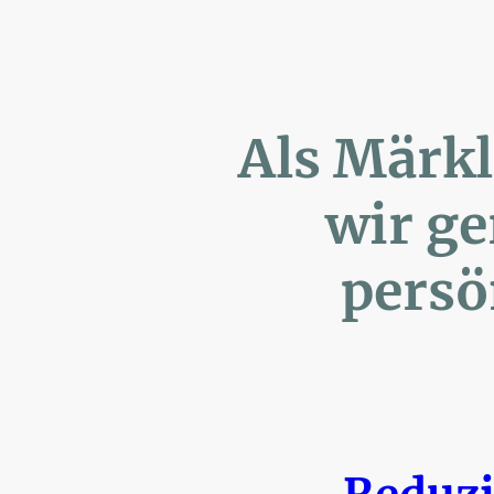
Als Märk
wir ger
persönl