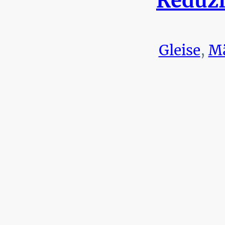
Reduzi
Gleise
,
Mä