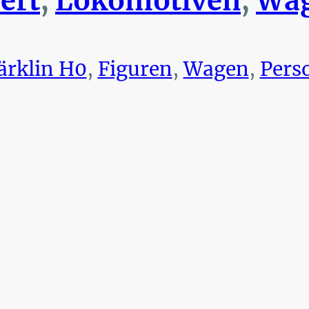
ert
,
Lokomotiven
,
Wag
rklin H0
,
Figuren
,
Wagen
,
Pers