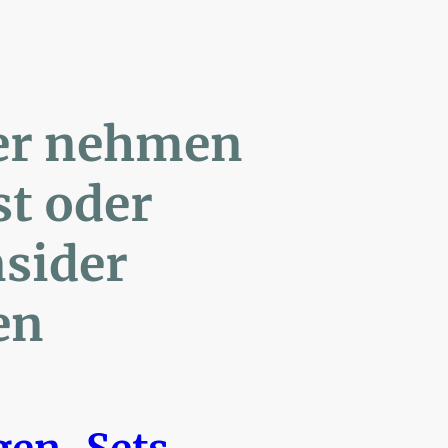
ler nehmen
Post oder
- Insider
en