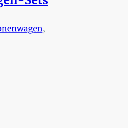
en-Sets
onenwagen
,