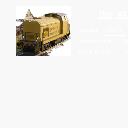
Ihr 
Startseite
Shop
Sonderangebote
Fi
Märklin Ersatzteile
V