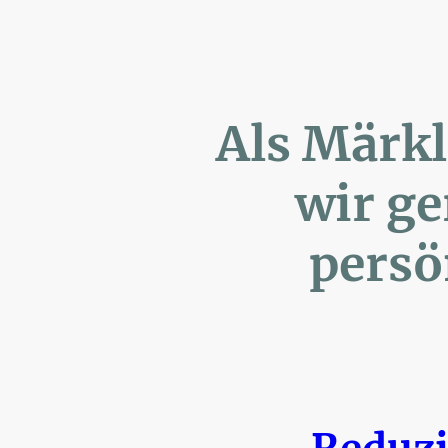
Als Märk
wir ger
persönl