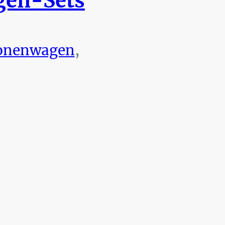
en-Sets
onenwagen
,