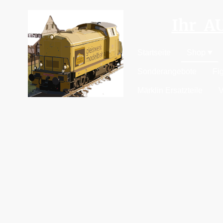
Ihr 
Startseite
Shop
Sonderangebote
Fi
Märklin Ersatzteile
V