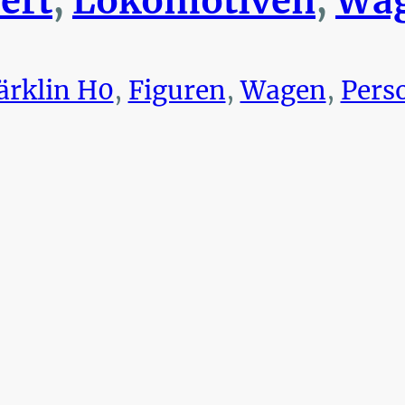
ert
,
Lokomotiven
,
Wag
rklin H0
,
Figuren
,
Wagen
,
Pers