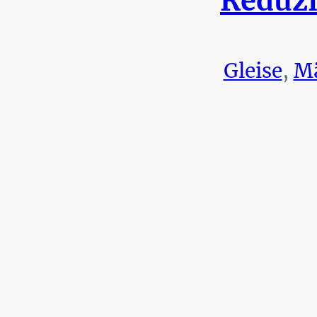
Reduzi
Gleise
,
Mä