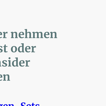
ler nehmen
Post oder
- Insider
en