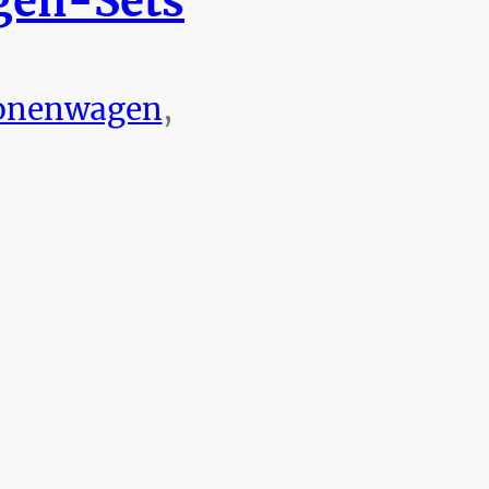
en-Sets
onenwagen
,