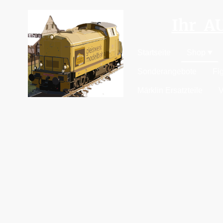
Ihr 
Startseite
Shop
Sonderangebote
Fi
Märklin Ersatzteile
V