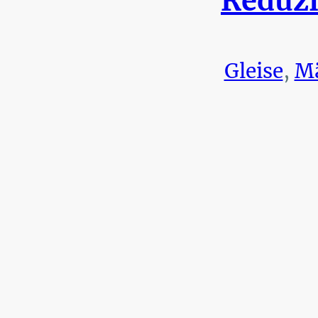
Reduzi
Gleise
,
Mä