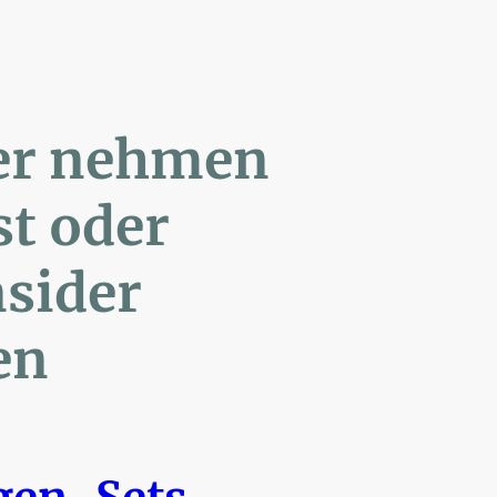
ler nehmen
Post oder
- Insider
en