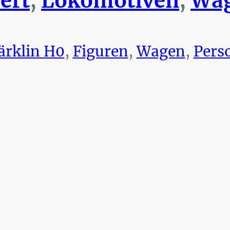
ert
,
Lokomotiven
,
Wag
rklin H0
,
Figuren
,
Wagen
,
Pers