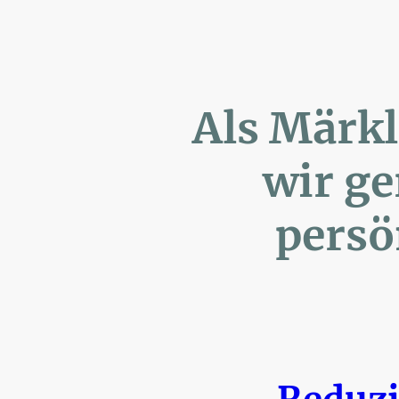
Als Märk
wir ger
persönl