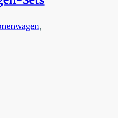
en-Sets
onenwagen
,