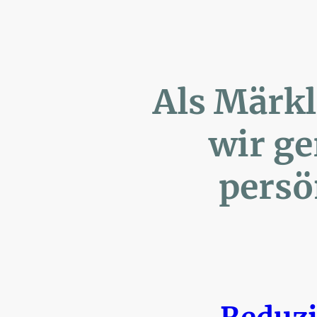
Als Märk
wir ger
persönl