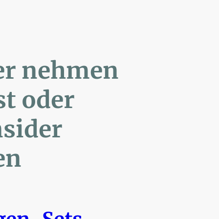
ler nehmen
Post oder
- Insider
en