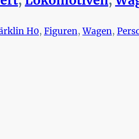
ert
,
Lokomotiven
,
Wag
rklin H0
,
Figuren
,
Wagen
,
Pers