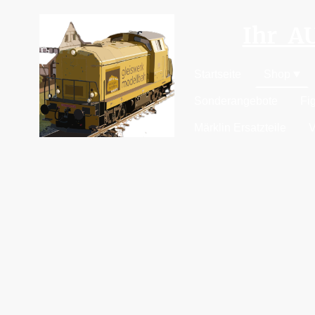
Ihr 
Startseite
Shop
Sonderangebote
Fi
Märklin Ersatzteile
V