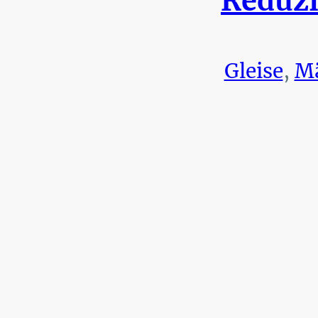
Reduzi
Gleise
,
Mä