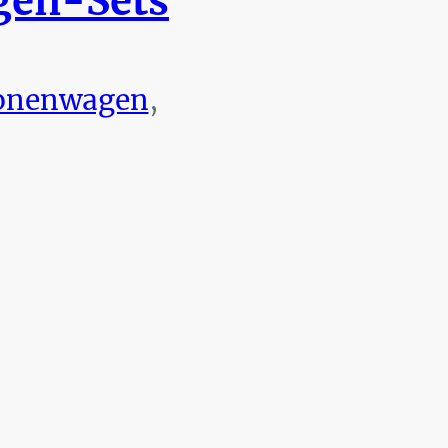
en-Sets
onenwagen
,