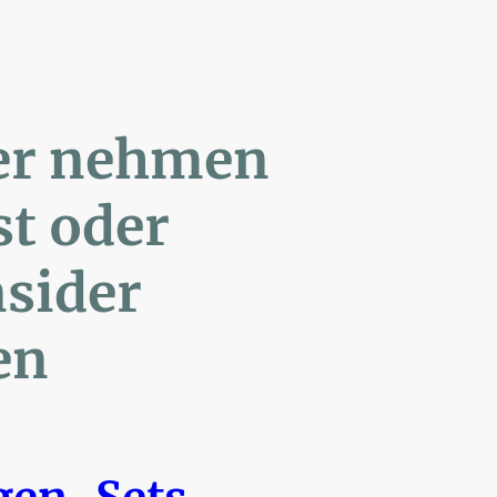
ler nehmen
Post oder
- Insider
en