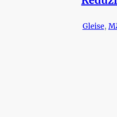
Reduzi
Gleise
,
Mä