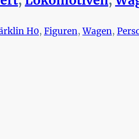
ert
,
Lokomotiven
,
Wag
rklin H0
,
Figuren
,
Wagen
,
Pers