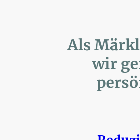
Als Märk
wir ger
persönl