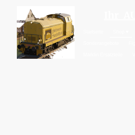
Ihr 
Startseite
Shop
Sonderangebote
Fi
Märklin Ersatzteile
V