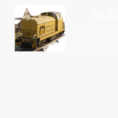
Ihr 
Startseite
Shop
Sonderangebote
Fi
Märklin Ersatzteile
V