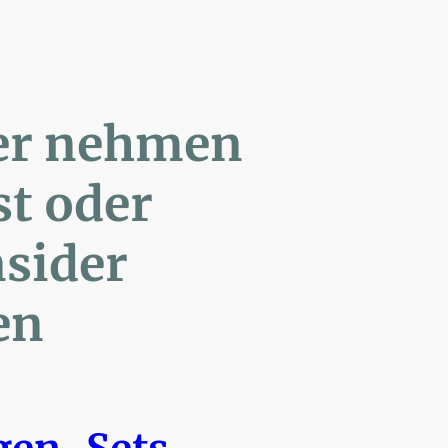
ler nehmen
Post oder
- Insider
en