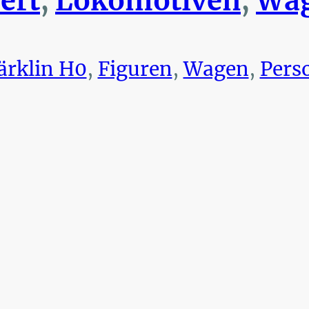
ert
,
Lokomotiven
,
Wag
rklin H0
,
Figuren
,
Wagen
,
Pers