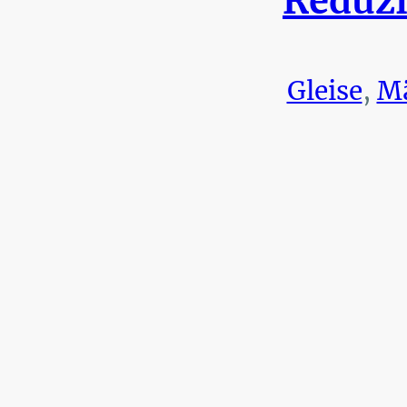
Reduzi
Gleise
,
Mä