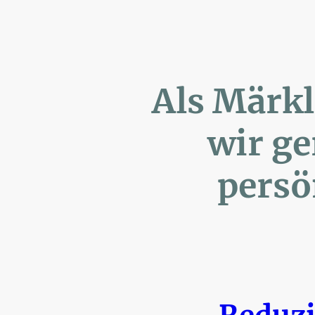
Als Märk
wir ger
persönl