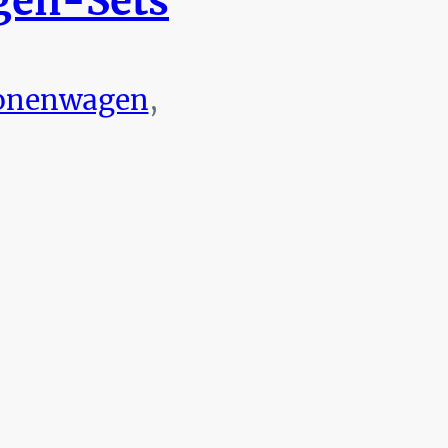
en-Sets
onenwagen
,