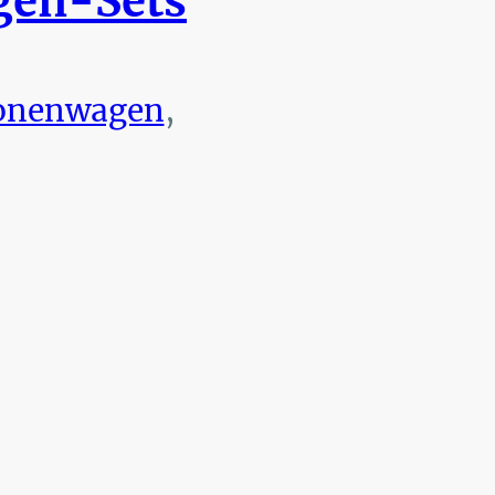
en-Sets
onenwagen
,