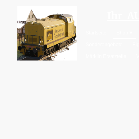
Ihr 
Startseite
Shop
Sonderangebote
Fi
Märklin Ersatzteile
V