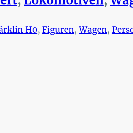
ert
,
Lokomotiven
,
Wag
rklin H0
,
Figuren
,
Wagen
,
Pers