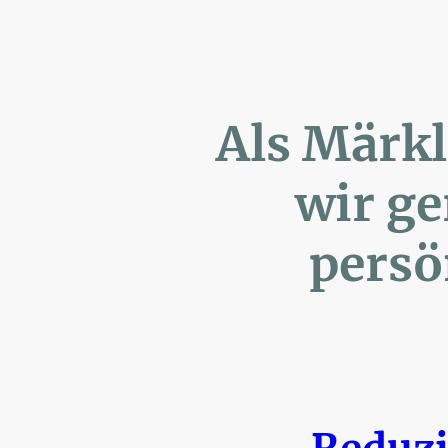
Als Märk
wir ger
persönl