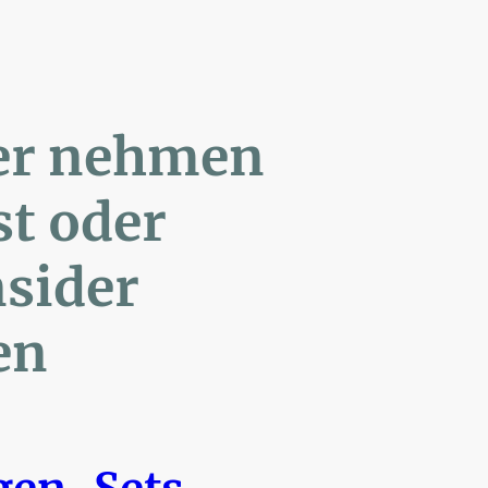
ler nehmen
Post oder
- Insider
en