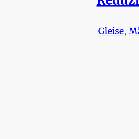
Reduzi
Gleise
,
Mä