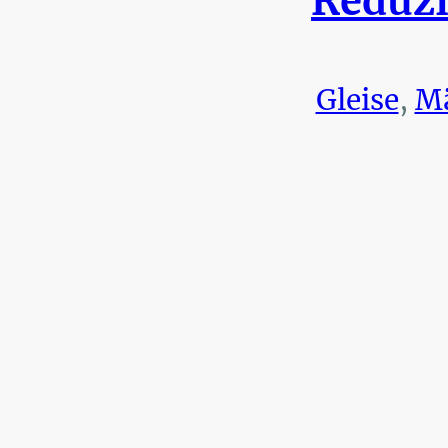
Reduzi
Gleise
,
Mä