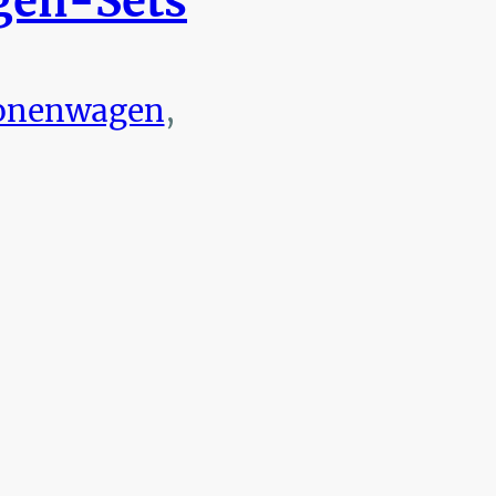
en-Sets
onenwagen
,