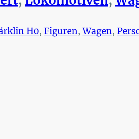
ert
,
Lokomotiven
,
Wag
rklin H0
,
Figuren
,
Wagen
,
Pers