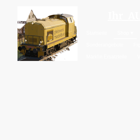
Ihr 
Startseite
Shop
Sonderangebote
Fi
Märklin Ersatzteile
V