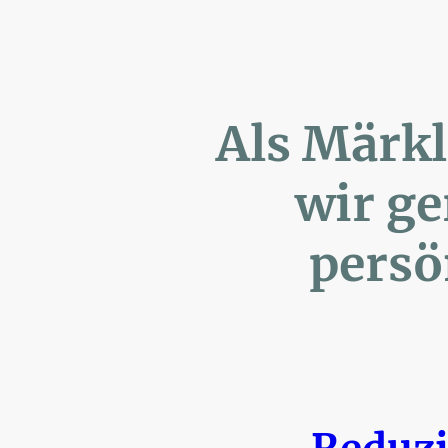
Als Märk
wir ger
persönl