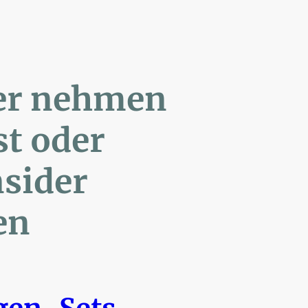
ler nehmen
Post oder
- Insider
en