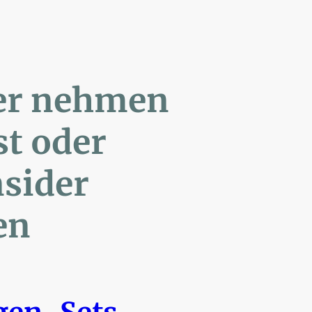
ler nehmen
Post oder
- Insider
en