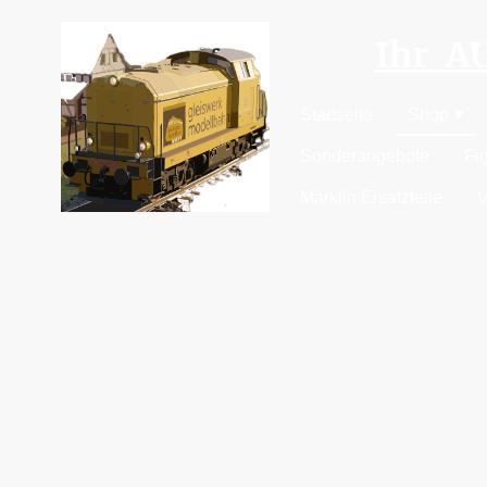
Ihr 
Startseite
Shop
Sonderangebote
Fi
Märklin Ersatzteile
V