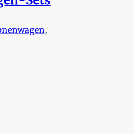
en-Sets
onenwagen
,