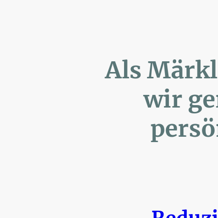
Als Märk
wir ger
persönl