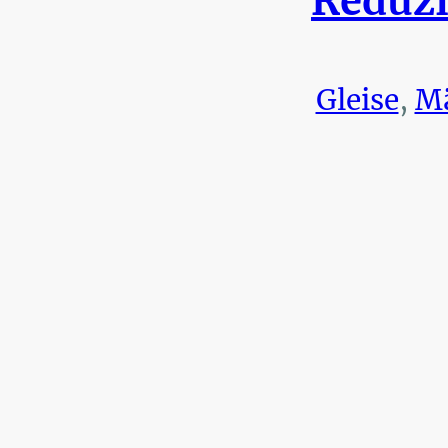
Reduzi
Gleise
,
Mä