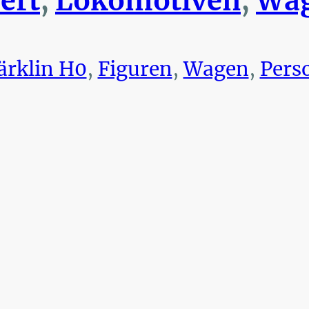
ert
,
Lokomotiven
,
Wag
rklin H0
,
Figuren
,
Wagen
,
Pers