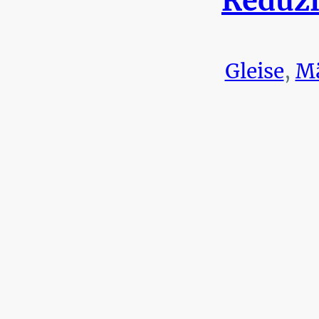
Reduzi
Gleise
,
Mä