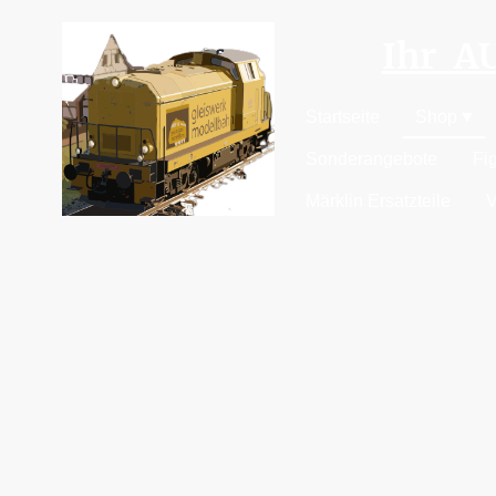
Ihr 
Startseite
Shop
Sonderangebote
Fi
Märklin Ersatzteile
V