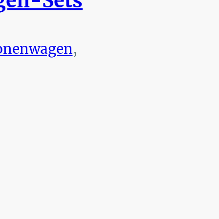
en-Sets
onenwagen
,