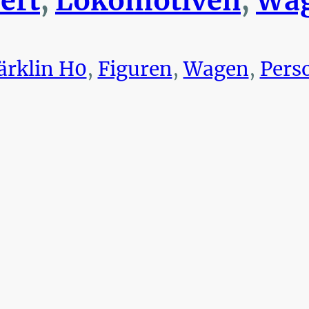
ert
,
Lokomotiven
,
Wag
rklin H0
,
Figuren
,
Wagen
,
Pers