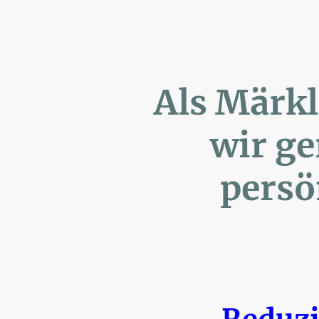
Als Märk
wir ger
persönl