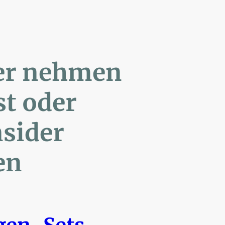
ler nehmen
Post oder
- Insider
en