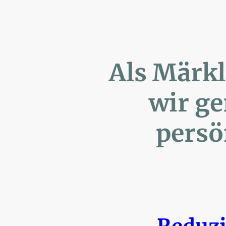
Als Märk
wir ger
persönl