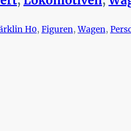
ert
,
Lokomotiven
,
Wag
rklin H0
,
Figuren
,
Wagen
,
Pers