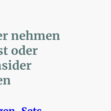
ler nehmen
Post oder
- Insider
en