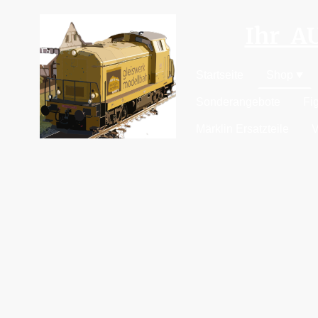
Ihr 
Startseite
Shop
Sonderangebote
Fi
Märklin Ersatzteile
V