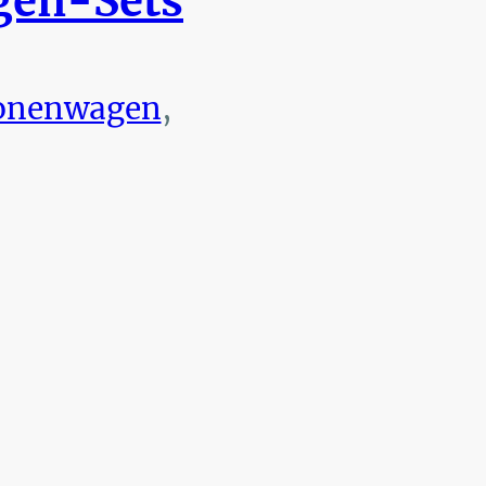
en-Sets
onenwagen
,