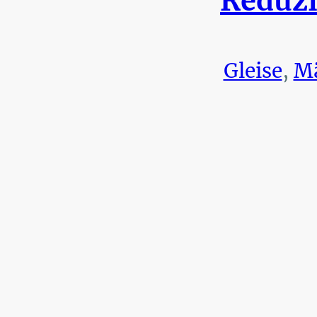
Reduzi
Gleise
,
Mä