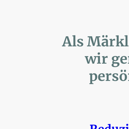
Als Märk
wir ger
persönl