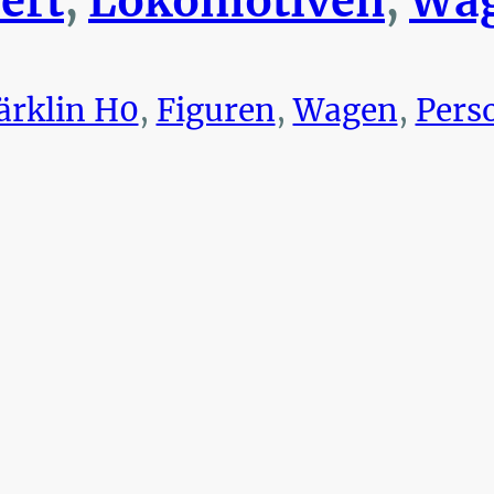
ert
,
Lokomotiven
,
Wag
rklin H0
,
Figuren
,
Wagen
,
Pers