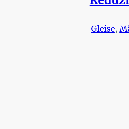
Reduzi
Gleise
,
Mä