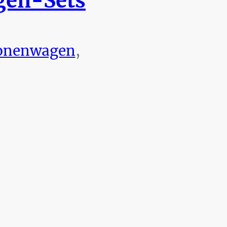
en-Sets
onenwagen
,