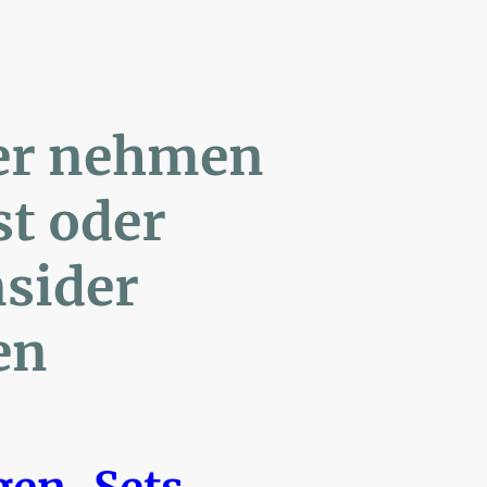
ler nehmen
Post oder
- Insider
en