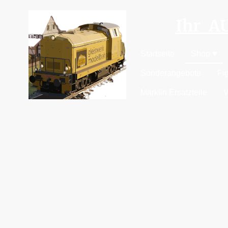
Ihr 
Startseite
Shop
Sonderangebote
Fi
Märklin Ersatzteile
V