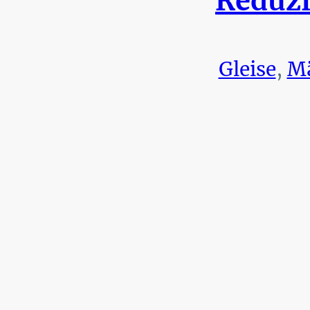
Reduzi
Gleise
,
Mä