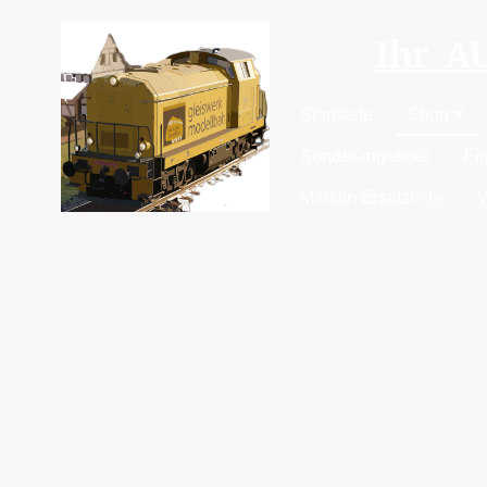
Ihr 
Startseite
Shop
Sonderangebote
Fi
Märklin Ersatzteile
V