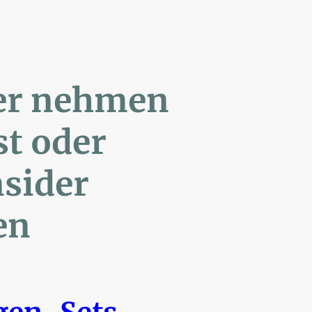
ler nehmen
Post oder
- Insider
en