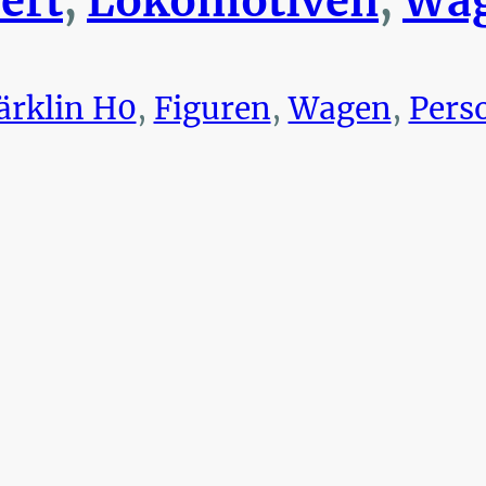
ert
,
Lokomotiven
,
Wag
rklin H0
,
Figuren
,
Wagen
,
Pers