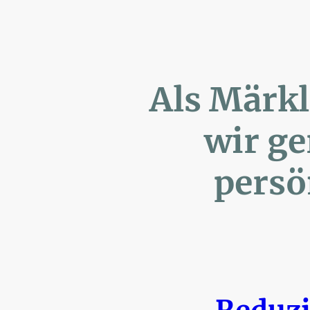
Als Märk
wir ger
persönl