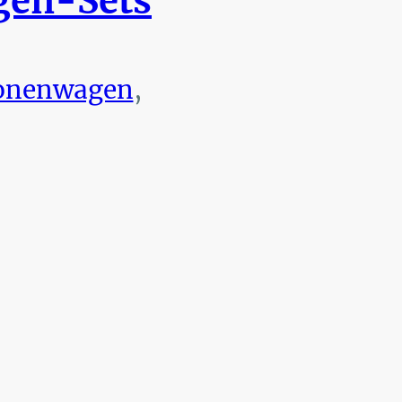
en-Sets
onenwagen
,