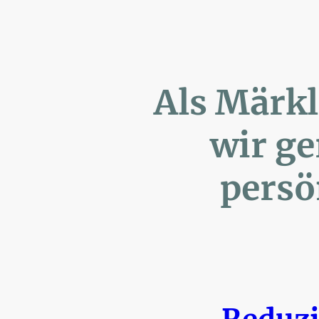
Als Märk
wir ger
persönl