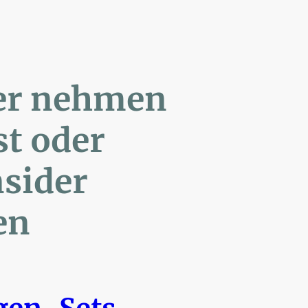
ler nehmen
Post oder
- Insider
en