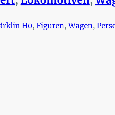
ert
,
Lokomotiven
,
Wag
rklin H0
,
Figuren
,
Wagen
,
Pers