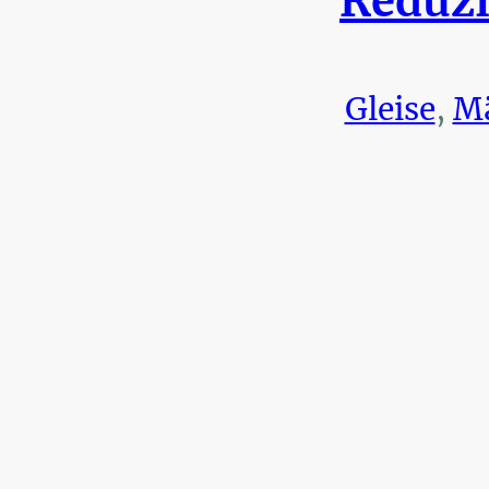
Reduzi
Gleise
,
Mä