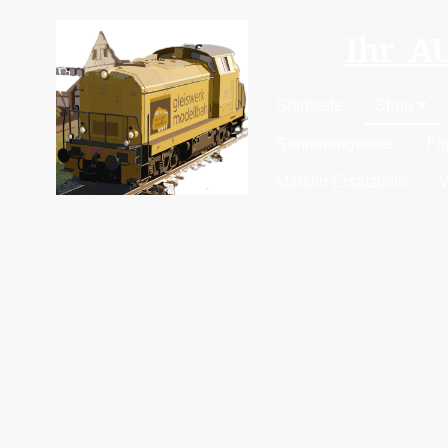
Ihr 
Startseite
Shop
Sonderangebote
Fi
Märklin Ersatzteile
V