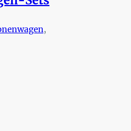
en-Sets
onenwagen
,