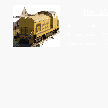
Ihr 
Startseite
Shop
Sonderangebote
Fi
Märklin Ersatzteile
V