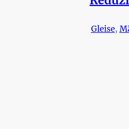
Reduzi
Gleise
,
Mä