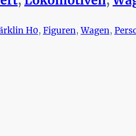
ert
,
Lokomotiven
,
Wag
rklin H0
,
Figuren
,
Wagen
,
Pers