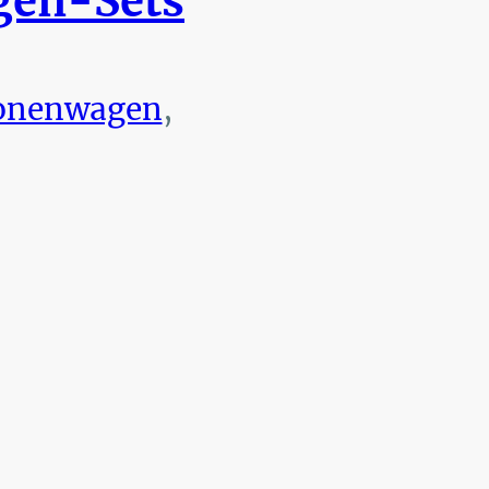
en-Sets
onenwagen
,