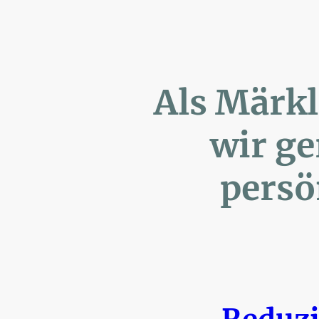
Als Märk
wir ger
persönl