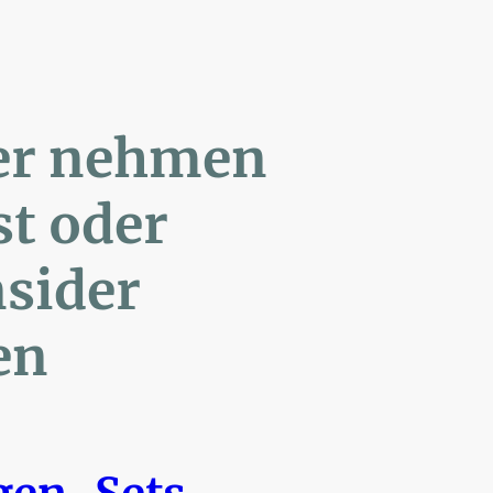
ler nehmen
Post oder
- Insider
en