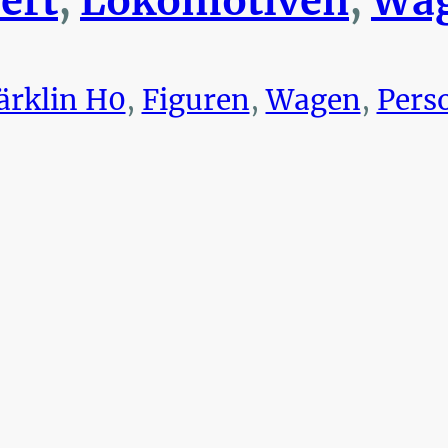
ert
,
Lokomotiven
,
Wag
rklin H0
,
Figuren
,
Wagen
,
Pers