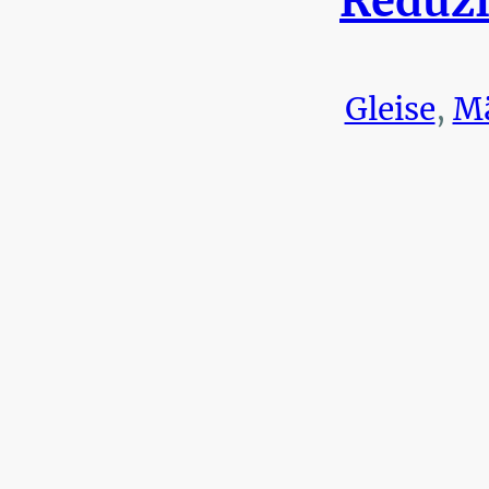
Reduzi
Gleise
,
Mä