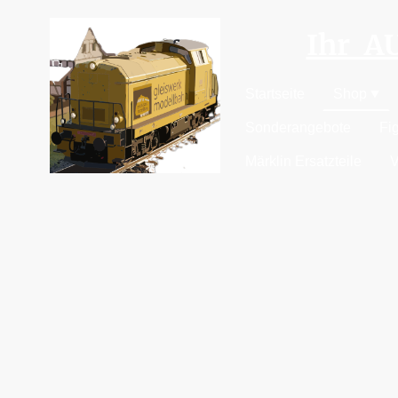
Ihr 
Startseite
Shop
Sonderangebote
Fi
Märklin Ersatzteile
V