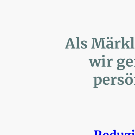
Als Märk
wir ger
persönl