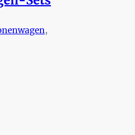
en-Sets
onenwagen
,