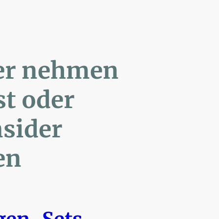
ler nehmen
Post oder
- Insider
en