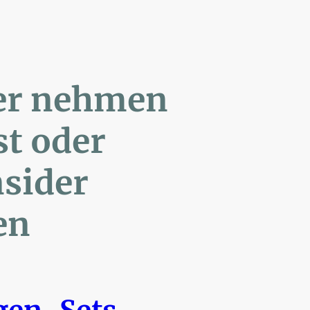
ler nehmen
Post oder
- Insider
en