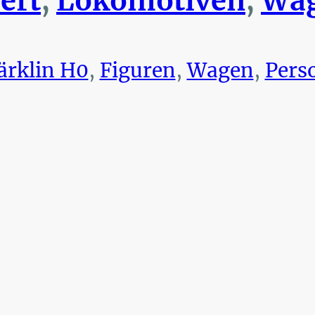
ert
,
Lokomotiven
,
Wag
rklin H0
,
Figuren
,
Wagen
,
Pers