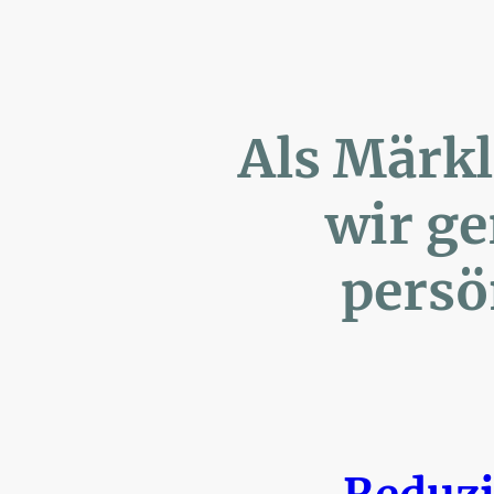
Als Märk
wir ger
persönl