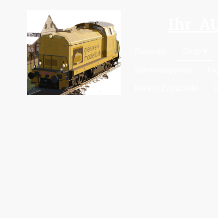
Ihr 
Startseite
Shop
Sonderangebote
Fi
Märklin Ersatzteile
V