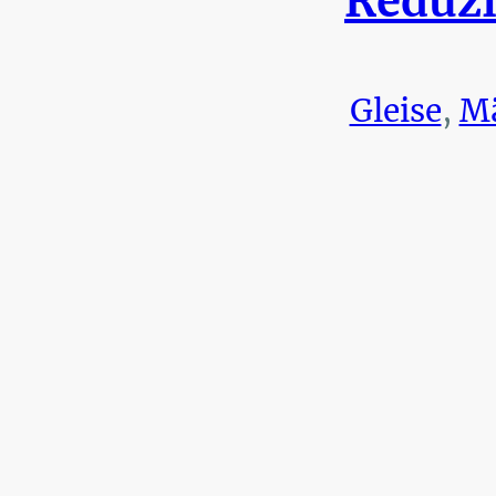
Reduzi
Gleise
,
Mä