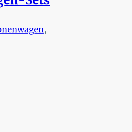
en-Sets
onenwagen
,