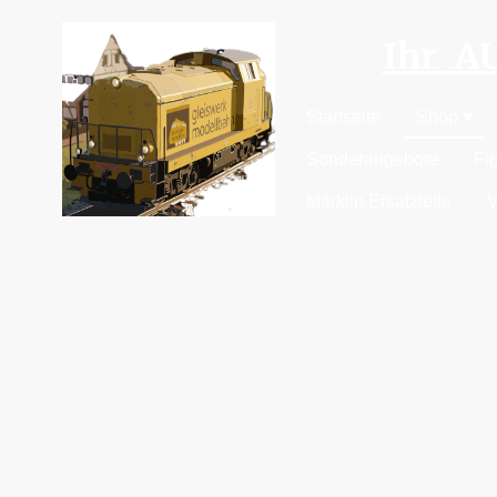
Ihr 
Startseite
Shop
Sonderangebote
Fi
Märklin Ersatzteile
V