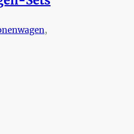
en-Sets
onenwagen
,