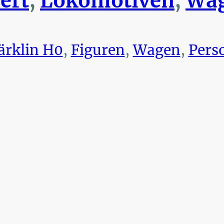
ert
,
Lokomotiven
,
Wag
rklin H0
,
Figuren
,
Wagen
,
Pers