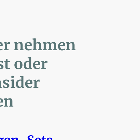
ler nehmen
Post oder
- Insider
en