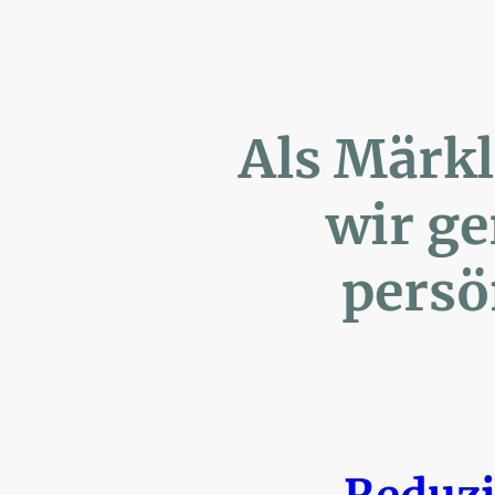
Als Märk
wir ger
persönl