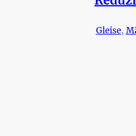
Reduzi
Gleise
,
Mä