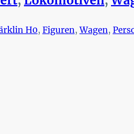
ert
,
Lokomotiven
,
Wag
rklin H0
,
Figuren
,
Wagen
,
Pers