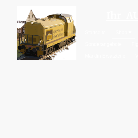
Ihr 
Startseite
Shop
Sonderangebote
Fi
Märklin Ersatzteile
V