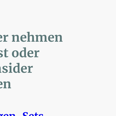
ler nehmen
Post oder
- Insider
en