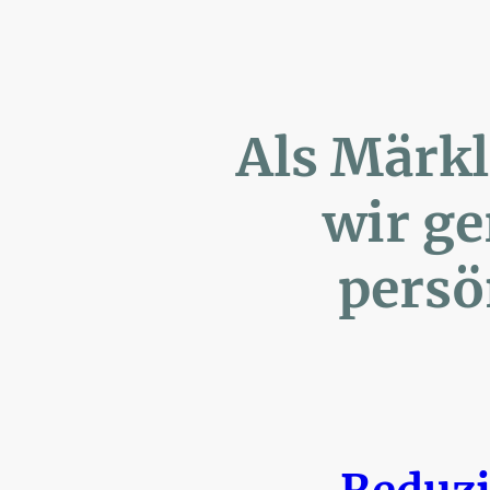
Als Märk
wir ger
persönl