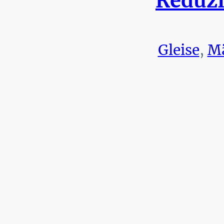
Reduzi
Gleise
,
Mä