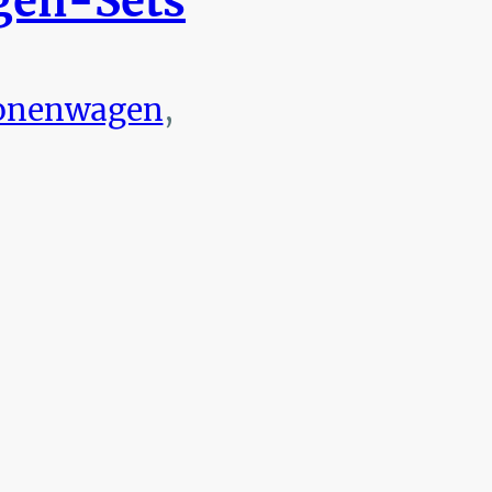
en-Sets
onenwagen
,