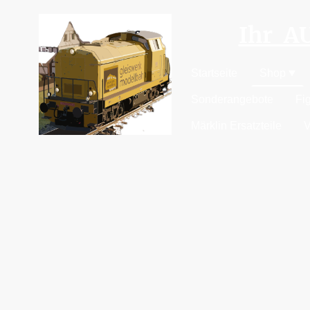
Ihr 
Startseite
Shop
Sonderangebote
Fi
Märklin Ersatzteile
V