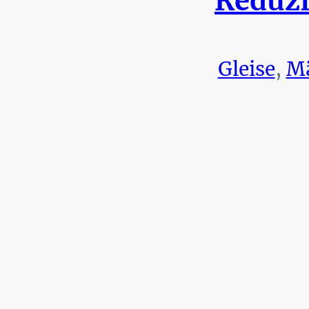
Reduzi
Gleise
,
Mä