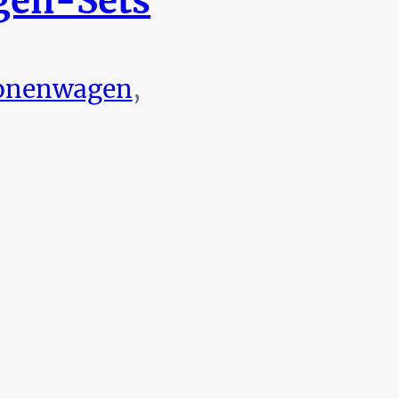
en-Sets
onenwagen
,