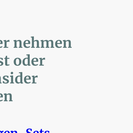
ler nehmen
Post oder
- Insider
en