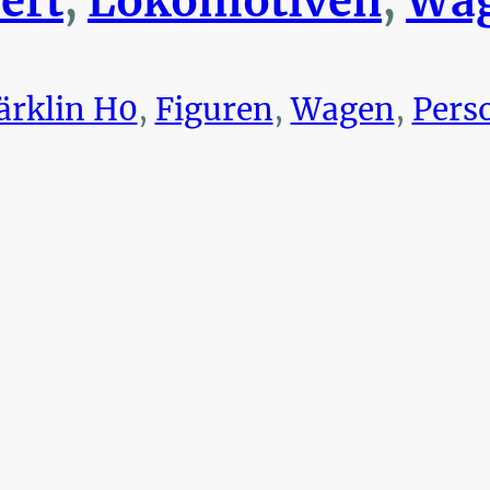
ert
,
Lokomotiven
,
Wag
rklin H0
,
Figuren
,
Wagen
,
Pers