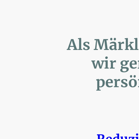
Als Märk
wir ger
persönl