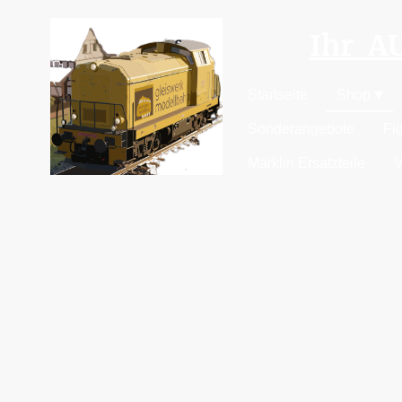
Ihr 
Startseite
Shop
Sonderangebote
Fi
Märklin Ersatzteile
V