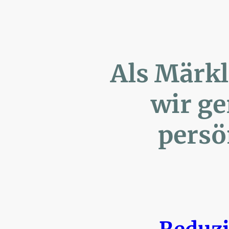
Als Märk
wir ger
persönl