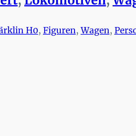
ert
,
Lokomotiven
,
Wag
rklin H0
,
Figuren
,
Wagen
,
Pers