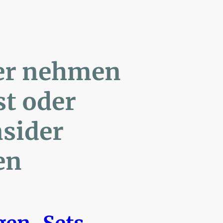
ler nehmen
Post oder
- Insider
en