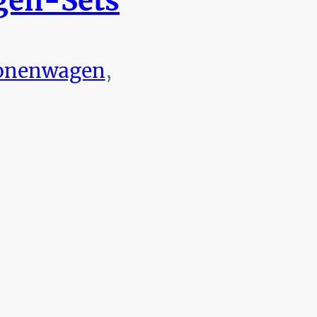
en-Sets
onenwagen
,