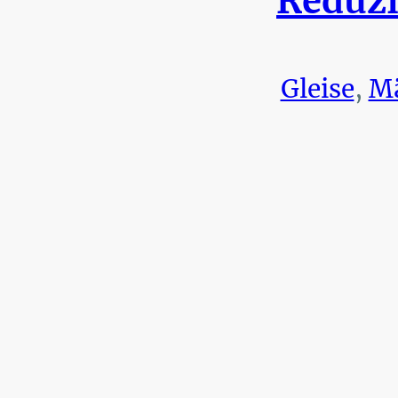
Reduzi
Gleise
,
Mä